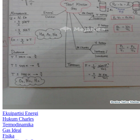
Ekuipartisi Energi
Hukum Charles
Termodinamika
Gas Ideal
Fisika