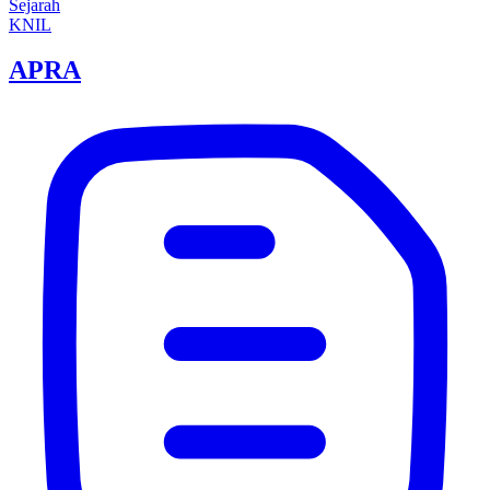
Sejarah
KNIL
APRA