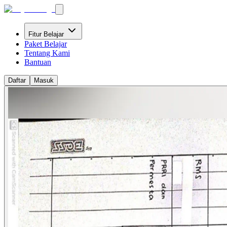
Fitur Belajar
Paket Belajar
Tentang Kami
Bantuan
Daftar
Masuk