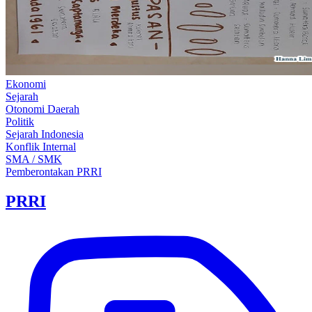
Ekonomi
Sejarah
Otonomi Daerah
Politik
Sejarah Indonesia
Konflik Internal
SMA / SMK
Pemberontakan PRRI
PRRI