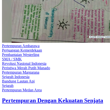
Pertempuran Ambarawa
Perjuangan Kemerdekaan
Pembantaian Westerling
SMA / SMK
Revolusi Nasional Indonesia
Peristiwa Merah Putih Manado
Pertempuran Margarana
Sejarah Indonesia
Bandung Lautan Api
Sejarah
Pertempuran Medan Area
Pertempuran Dengan Kekuatan Senjata