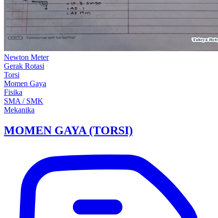
Newton Meter
Gerak Rotasi
Torsi
Momen Gaya
Fisika
SMA / SMK
Mekanika
MOMEN GAYA (TORSI)