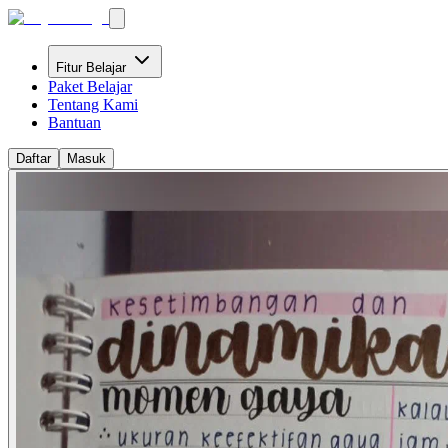
Fitur Belajar
Paket Belajar
Tentang Kami
Bantuan
Daftar
Masuk