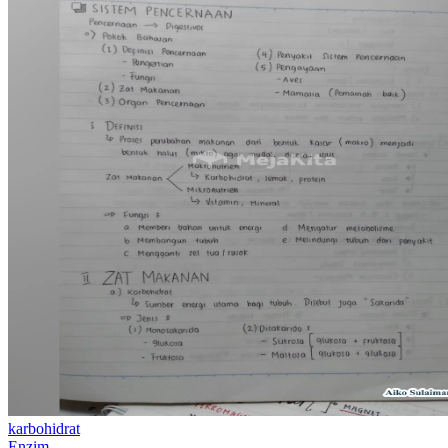
karbohidrat
Enzim