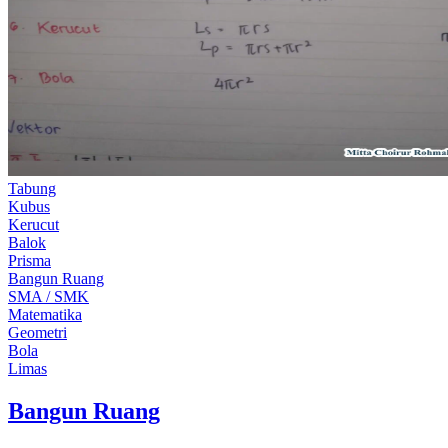
Tabung
Kubus
Kerucut
Balok
Prisma
Bangun Ruang
SMA / SMK
Matematika
Geometri
Bola
Limas
Bangun Ruang