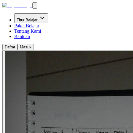
Fitur Belajar
Paket Belajar
Tentang Kami
Bantuan
Daftar
Masuk