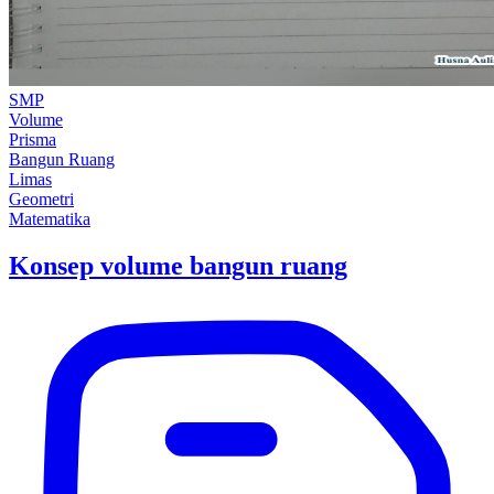
SMP
Volume
Prisma
Bangun Ruang
Limas
Geometri
Matematika
Konsep volume bangun ruang