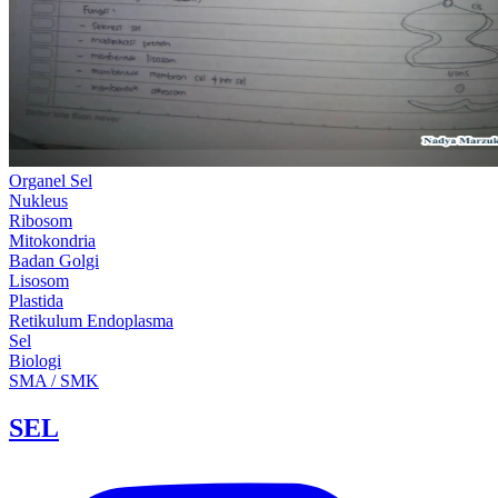
Organel Sel
Nukleus
Ribosom
Mitokondria
Badan Golgi
Lisosom
Plastida
Retikulum Endoplasma
Sel
Biologi
SMA / SMK
SEL