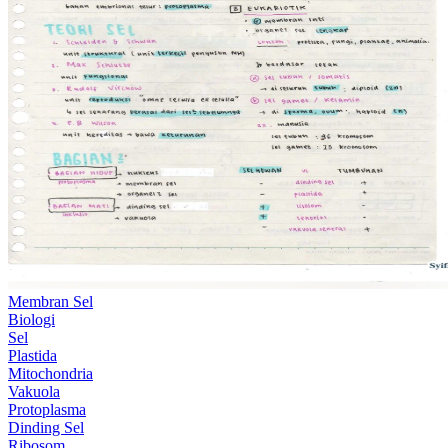
Membran Sel
Biologi
Sel
Plastida
Mitochondria
Vakuola
Protoplasma
Dinding Sel
Ribosom