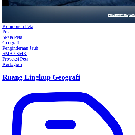
Komponen Peta
Peta
Skala Peta
Geografi
Penginderaan Jauh
SMA / SMK
Proyeksi Peta
Kartografi
Ruang Lingkup Geografi