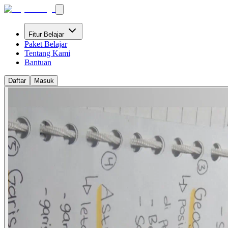
Fitur Belajar
Paket Belajar
Tentang Kami
Bantuan
Daftar
Masuk