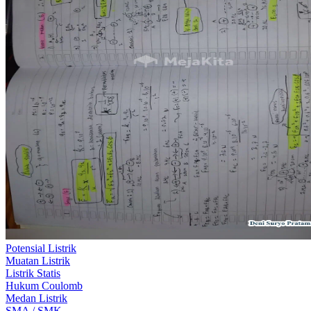
Potensial Listrik
Muatan Listrik
Listrik Statis
Hukum Coulomb
Medan Listrik
SMA / SMK