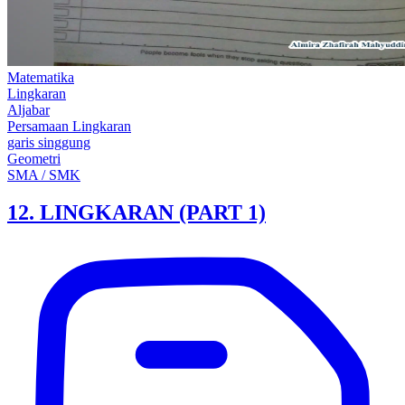
Matematika
Lingkaran
Aljabar
Persamaan Lingkaran
garis singgung
Geometri
SMA / SMK
12. LINGKARAN (PART 1)