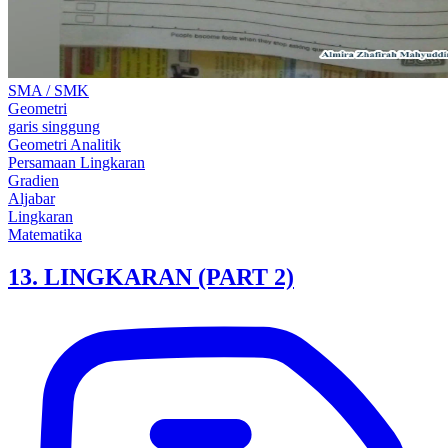
SMA / SMK
Geometri
garis singgung
Geometri Analitik
Persamaan Lingkaran
Gradien
Aljabar
Lingkaran
Matematika
13. LINGKARAN (PART 2)