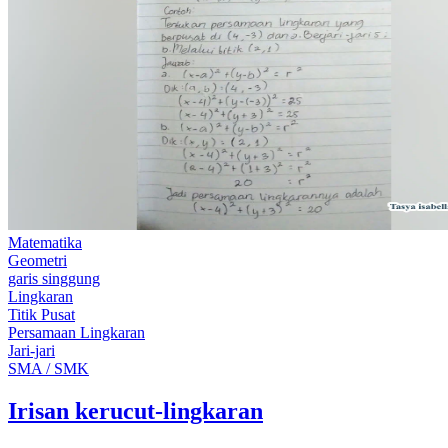
Matematika
Geometri
garis singgung
Lingkaran
Titik Pusat
Persamaan Lingkaran
Jari-jari
SMA / SMK
Irisan kerucut-lingkaran