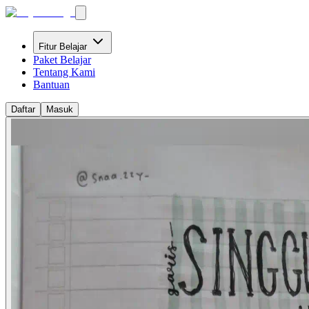
Fitur Belajar
Paket Belajar
Tentang Kami
Bantuan
Daftar
Masuk