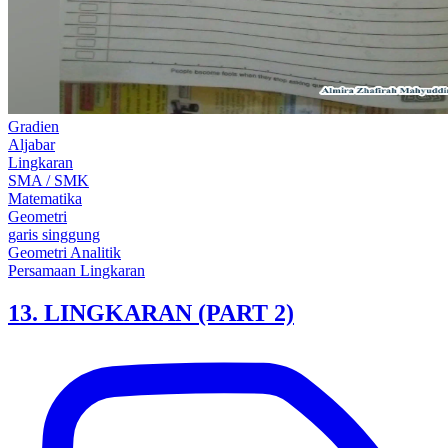
Gradien
Aljabar
Lingkaran
SMA / SMK
Matematika
Geometri
garis singgung
Geometri Analitik
Persamaan Lingkaran
13. LINGKARAN (PART 2)