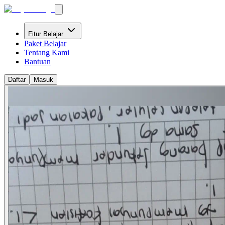
Fitur Belajar
Paket Belajar
Tentang Kami
Bantuan
Daftar
Masuk