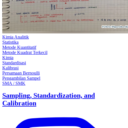
Kimia Analitik
Statistika
Metode Kuantitatif
Metode Kuadrat Terkecil
Kimia
Standardisasi
Kalibrasi
Persamaan Bernoulli
Pengambilan Sampel
SMA / SMK
Sampling, Standardization, and
Calibration