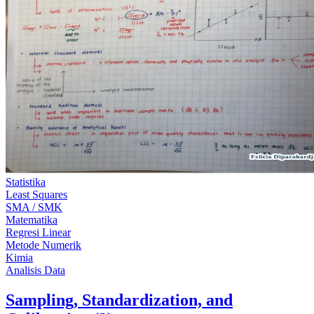
Statistika
Least Squares
SMA / SMK
Matematika
Regresi Linear
Metode Numerik
Kimia
Analisis Data
Sampling, Standardization, and